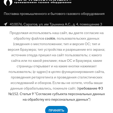
Поставка промышленного и бытового газового оборудования
410076, Саратов, ул. им Трынина А.С., д. 4, помещение 3
Продолжая использовать наш сайт, вы даете согласие на
+7 (8452) 20-99-16
обработку файлов
cookie
, пользовательских данных
+7 (960) 356-94-70
(сведения о местоположении; тип и версия ОС; тип и
версия Браузера; тип устройства и разрешение его экрана;
info@sgk-gaz.ru
источник откуда пришел на сайт пользователь; с какого
сайта или по какой рекламе; язык ОС и Браузера; какие
04@sgk-gaz.ru
страницы открывает и на какие кнопки нажимает
пользователь; ip-адрес) в целях функционирования сайта,
проведения ретаргетинга и проведения статистических
КАТЕГОРИИ
исследований и обзоров. Если вы не хотите, чтобы ваши
данные обрабатывались, покиньте сайт. (
требование ФЗ
СЕРВИС
№152. Статья 9 "Согласие субъекта персональных данных
на обработку его персональных данных"
)
О КОМПАНИИ
ПРИНЯТЬ