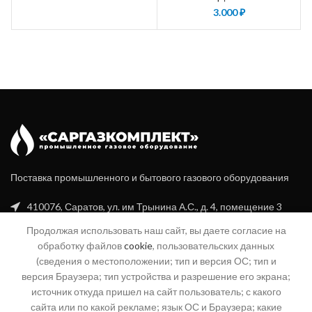
3.000
₽
Поставка промышленного и бытового газового оборудования
410076, Саратов, ул. им Трынина А.С., д. 4, помещение 3
Продолжая использовать наш сайт, вы даете согласие на
+7 (8452) 20-99-16
обработку файлов
cookie
, пользовательских данных
+7 (960) 356-94-70
(сведения о местоположении; тип и версия ОС; тип и
версия Браузера; тип устройства и разрешение его экрана;
info@sgk-gaz.ru
источник откуда пришел на сайт пользователь; с какого
сайта или по какой рекламе; язык ОС и Браузера; какие
04@sgk-gaz.ru