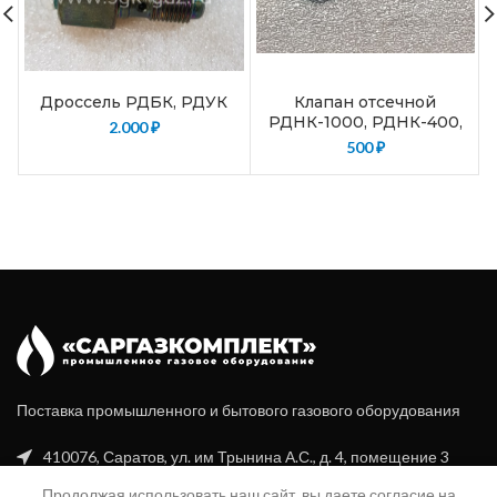
Дроссель РДБК, РДУК
Клапан отсечной
РДНК-1000, РДНК-400,
2.000
₽
РДНК-400М, РДНК-У
500
₽
Поставка промышленного и бытового газового оборудования
410076, Саратов, ул. им Трынина А.С., д. 4, помещение 3
Продолжая использовать наш сайт, вы даете согласие на