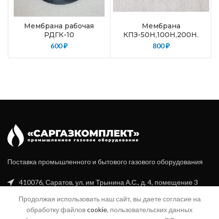
Мембрана рабочая
Мембрана
РДГК-10
КПЗ-50Н,100Н,200Н.
600
₽
800
₽
Поставка промышленного и бытового газового оборудования
410076, Саратов, ул. им Трынина А.С., д. 4, помещение 3
Продолжая использовать наш сайт, вы даете согласие на
+7 (8452) 20-99-16
обработку файлов
cookie
, пользовательских данных
+7 (960) 356-94-70