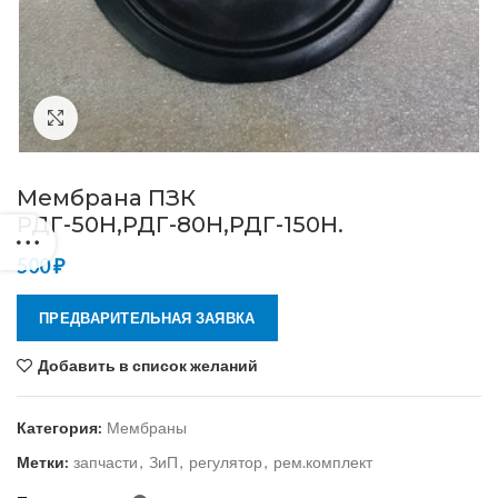
Нажмите, чтобы увеличить
Мембрана ПЗК
РДГ-50Н,РДГ-80Н,РДГ-150Н.
500
₽
ПРЕДВАРИТЕЛЬНАЯ ЗАЯВКА
Добавить в список желаний
Категория:
Мембраны
Метки:
запчасти
,
ЗиП
,
регулятор
,
рем.комплект