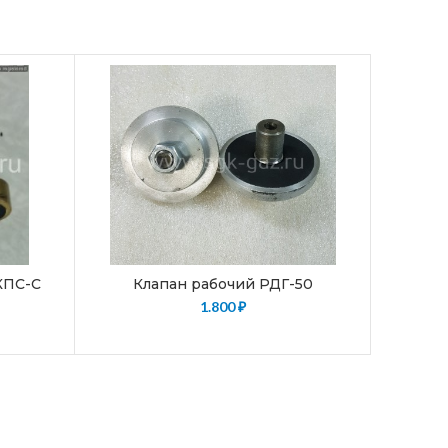
КПС-С
Клапан рабочий РДГ-50
Клап
РДНК-
1.800
₽