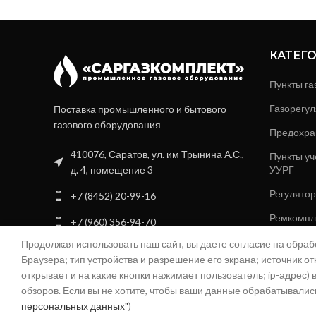
КАТЕГ
Пункты га
Газорегул
Поставка промышленного и бытового
газового оборудования
Предохра
410076, Саратов, ул. им Трынина А.С.,
Пункты уч
д. 4, помещение 3
УУРГ
Регулятор
+7 (8452) 20-99-16
Ремкомпле
+7 (960) 356-94-70
регулятор
Продолжая использовать наш сайт, вы даете согласие на обра
info@sgk-gaz.ru
Котельные
Браузера; тип устройства и разрешение его экрана; источник от
04@sgk-gaz.ru
открывает и на какие кнопки нажимает пользователь; ip-адрес
Фильтры 
обзоров. Если вы не хотите, чтобы ваши данные обрабатывались,
персональных данных"
)