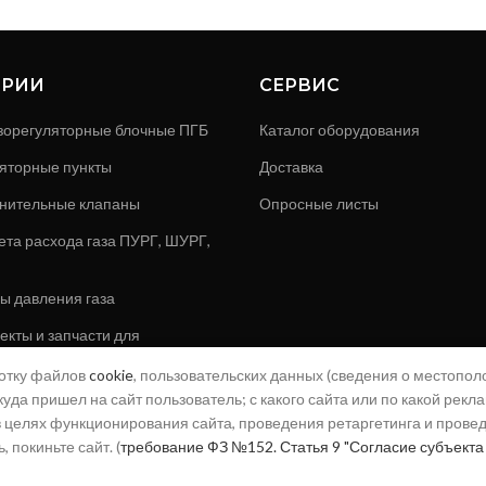
ОРИИ
СЕРВИС
зорегуляторные блочные ПГБ
Каталог оборудования
яторные пункты
Доставка
нительные клапаны
Опросные листы
ета расхода газа ПУРГ, ШУРГ,
ы давления газа
кты и запчасти для
ов и клапанов
ботку файлов
cookie
, пользовательских данных (сведения о местополо
 установки
куда пришел на сайт пользователь; с какого сайта или по какой рекл
) в целях функционирования сайта, проведения ретаргетинга и прове
газовые
 покиньте сайт. (
требование ФЗ №152. Статья 9 "Согласие субъекта