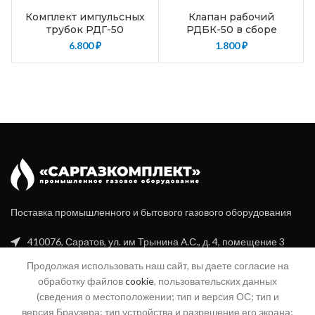
Комплект импульсных
Клапан рабочий
трубок РДГ-50
РДБК-50 в сборе
6.800
₽
1.800
₽
Поставка промышленного и бытового газового оборудования
410076, Саратов, ул. им Трынина А.С., д. 4, помещение 3
Продолжая использовать наш сайт, вы даете согласие на
+7 (8452) 20-99-16
обработку файлов
cookie
, пользовательских данных
+7 (960) 356-94-70
(сведения о местоположении; тип и версия ОС; тип и
версия Браузера; тип устройства и разрешение его экрана;