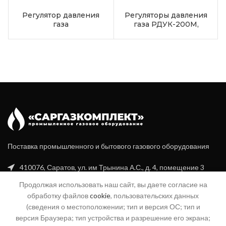
Регулятор давления
Регуляторы давления
газа
газа РДУК-200М,
комбинированный
РДУК2Н(В)-50,
домовый РДГД-20/5М
РДУК2Н(В)-100,
РДУК2Н(В)-200
Поставка промышленного и бытового газового оборудования
410076, Саратов, ул. им Трынина А.С., д. 4, помещение 3
Продолжая использовать наш сайт, вы даете согласие на
+7 (8452) 20-99-16
обработку файлов
cookie
, пользовательских данных
+7 (960) 356-94-70
(сведения о местоположении; тип и версия ОС; тип и
версия Браузера; тип устройства и разрешение его экрана;
info@sgk-gaz.ru