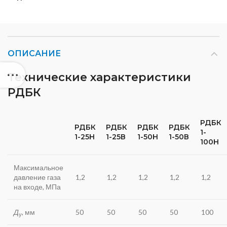
ОПИСАНИЕ
Технические характеристики
РДБК
РДБК
РДБК
РДБК
РДБК
РДБК
1-
1-25Н
1-25В
1-50Н
1-50В
100Н
Максимальное
давление газа
1,2
1,2
1,2
1,2
1,2
на входе, МПа
Д
, мм
50
50
50
50
100
у