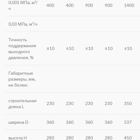
0,001 МПа, м³/
400
400
900
900
1400
ч
0,03 МПа, м³/ч
Точность
поддержания
±10
±10
±10
±10
±10
выходного
давления, %
Габаритные
размеры, мм,
не более:
строительная
230
230
230
230
350
длина L
ширина D
360
360
360
360
537
высота H
280
280
280
280
450