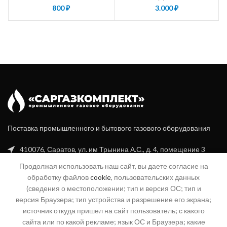
800
₽
3.000
₽
Поставка промышленного и бытового газового оборудования
410076, Саратов, ул. им Трынина А.С., д. 4, помещение 3
Продолжая использовать наш сайт, вы даете согласие на
+7 (8452) 20-99-16
обработку файлов
cookie
, пользовательских данных
+7 (960) 356-94-70
(сведения о местоположении; тип и версия ОС; тип и
версия Браузера; тип устройства и разрешение его экрана;
info@sgk-gaz.ru
источник откуда пришел на сайт пользователь; с какого
сайта или по какой рекламе; язык ОС и Браузера; какие
04@sgk-gaz.ru