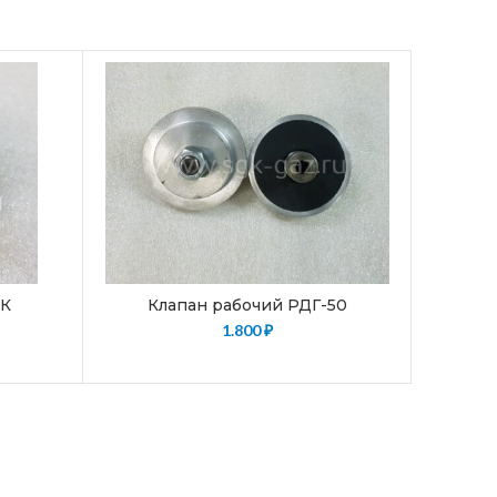
УК
Клапан рабочий РДГ-50
Кл
1.800
₽