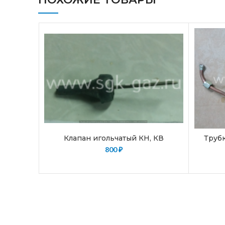
Клапан игольчатый КН, КВ
Труб
800
₽