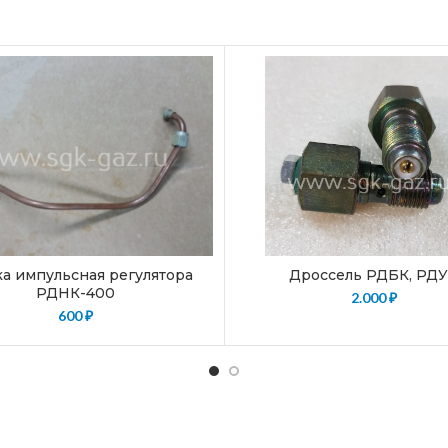
ка импульсная регулятора
Дроссель РДБК, РД
РДНК-400
2.000
₽
600
₽