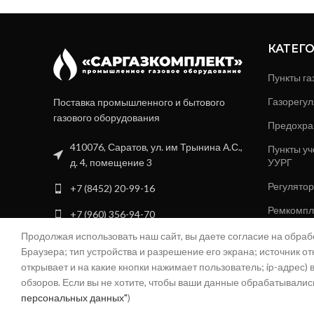
КАТЕГ
Пункты га
Газорегул
Поставка промышленного и бытового
газового оборудования
Предохра
410076, Саратов, ул. им Трынина А.С.,
Пункты уч
д. 4, помещение 3
УУРГ
Регулятор
+7 (8452) 20-99-16
Ремкомпле
+7 (960) 356-94-70
регулятор
Продолжая использовать наш сайт, вы даете согласие на обра
info@sgk-gaz.ru
Котельные
Браузера; тип устройства и разрешение его экрана; источник от
04@sgk-gaz.ru
открывает и на какие кнопки нажимает пользователь; ip-адрес
Фильтры 
обзоров. Если вы не хотите, чтобы ваши данные обрабатывались,
персональных данных"
)