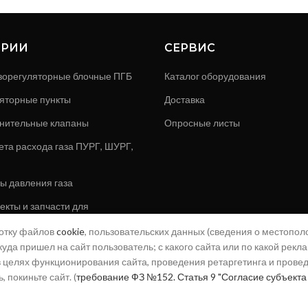
ОРИИ
СЕРВИС
зорегуляторные блочные ПГБ
Каталог оборудования
яторные пункты
Доставка
нительные клапаны
Опросные листы
ета расхода газа ПУРГ, ШУРГ,
ы давления газа
кты и запчасти для
ов и клапанов
ботку файлов
cookie
, пользовательских данных (сведения о местополо
 установки
куда пришел на сайт пользователь; с какого сайта или по какой рекл
) в целях функционирования сайта, проведения ретаргетинга и прове
газовые
 покиньте сайт. (
требование ФЗ №152. Статья 9 "Согласие субъекта