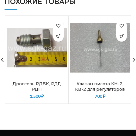
ПОХОЖИЕ ТОВАРЫ
Дроссель РДБК, РДГ,
Клапан пилота КН-2,
РДП
КВ-2 для регуляторов
РДБК, РДУК, РДГ, РДП
1.500
₽
700
₽