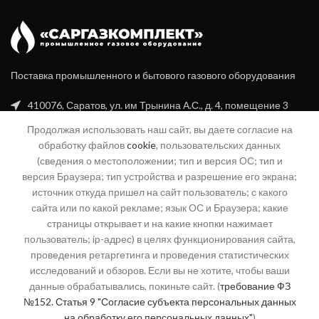
Поставка промышленного и бытового газового оборудования
410076, Саратов, ул. им Трынина А.С., д. 4, помещение 3
Продолжая использовать наш сайт, вы даете согласие на
+7 (8452) 20-99-16
обработку файлов
cookie
, пользовательских данных
+7 (960) 356-94-70
(сведения о местоположении; тип и версия ОС; тип и
версия Браузера; тип устройства и разрешение его экрана;
info@sgk-gaz.ru
источник откуда пришел на сайт пользователь; с какого
сайта или по какой рекламе; язык ОС и Браузера; какие
04@sgk-gaz.ru
страницы открывает и на какие кнопки нажимает
пользователь; ip-адрес) в целях функционирования сайта,
проведения ретаргетинга и проведения статистических
КАТЕГОРИИ
исследований и обзоров. Если вы не хотите, чтобы ваши
данные обрабатывались, покиньте сайт. (
требование ФЗ
СЕРВИС
№152. Статья 9 "Согласие субъекта персональных данных
на обработку его персональных данных"
)