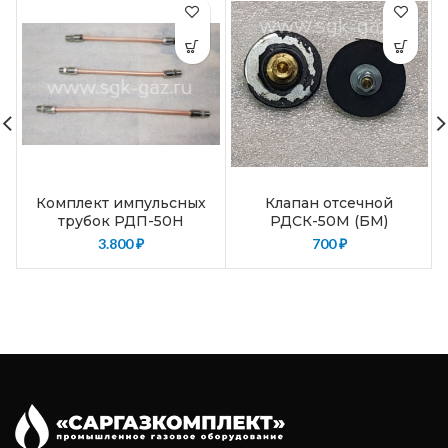
Комплект импульсных
Клапан отсечной
трубок РДП-50Н
РДСК-50М (БМ)
3.800
₽
700
₽