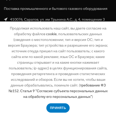
Поставка промышленного и бытового газового оборудования
410076, Саратов, ул. им Трынина А.С., д. 4, помещение 3
Продолжая использовать наш сайт, вы даете согласие на
+7 (8452) 20-99-16
обработку файлов
cookie
, пользовательских данных
+7 (960) 356-94-70
(сведения о местоположении; тип и версия ОС; тип и
версия Браузера; тип устройства и разрешение его экрана;
info@sgk-gaz.ru
источник откуда пришел на сайт пользователь; с какого
сайта или по какой рекламе; язык ОС и Браузера; какие
04@sgk-gaz.ru
страницы открывает и на какие кнопки нажимает
пользователь; ip-адрес) в целях функционирования сайта,
проведения ретаргетинга и проведения статистических
КАТЕГОРИИ
исследований и обзоров. Если вы не хотите, чтобы ваши
данные обрабатывались, покиньте сайт. (
требование ФЗ
СЕРВИС
№152. Статья 9 "Согласие субъекта персональных данных
на обработку его персональных данных"
)
О КОМПАНИИ
ПРИНЯТЬ