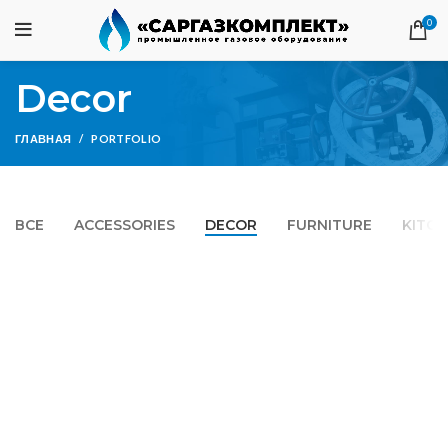
0
Decor
ГЛАВНАЯ
PORTFOLIO
ВСЕ
ACCESSORIES
DECOR
FURNITURE
KITC