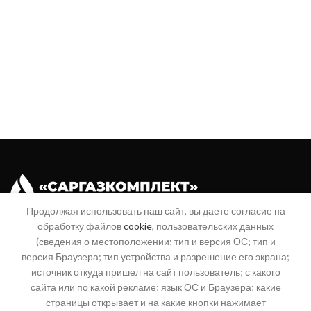
Продолжая использовать наш сайт, вы даете согласие на
обработку файлов
cookie
, пользовательских данных
Поставка промышленного и бытового газового оборудования
(сведения о местоположении; тип и версия ОС; тип и
410076, Саратов, ул. им Трынина А.С., д. 4, помещение 3
версия Браузера; тип устройства и разрешение его экрана;
источник откуда пришел на сайт пользователь; с какого
+7 (8452) 20-99-16
сайта или по какой рекламе; язык ОС и Браузера; какие
страницы открывает и на какие кнопки нажимает
+7 (960) 356-94-70