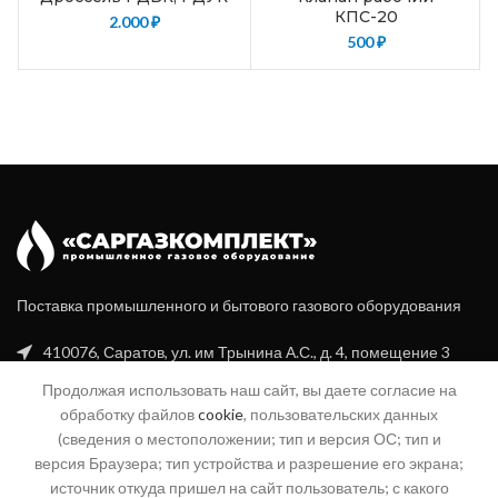
КПС-20
2.000
₽
500
₽
Поставка промышленного и бытового газового оборудования
410076, Саратов, ул. им Трынина А.С., д. 4, помещение 3
Продолжая использовать наш сайт, вы даете согласие на
+7 (8452) 20-99-16
обработку файлов
cookie
, пользовательских данных
+7 (960) 356-94-70
(сведения о местоположении; тип и версия ОС; тип и
версия Браузера; тип устройства и разрешение его экрана;
info@sgk-gaz.ru
источник откуда пришел на сайт пользователь; с какого