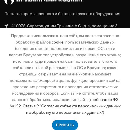
Поставка промышленного и бытового газового оборудования
410076, Саратов, ул. им Трынина А.С., д. 4, помещение 3
Продолжая использовать наш сайт, вы даете согласие на
+7 (8452) 20-99-16
обработку файлов
cookie
, пользовательских данных
+7 (960) 356-94-70
(сведения о местоположении; тип и версия ОС; тип и
версия Браузера; тип устройства и разрешение его экрана;
info@sgk-gaz.ru
источник откуда пришел на сайт пользователь; с какого
сайта или по какой рекламе; язык ОС и Браузера; какие
04@sgk-gaz.ru
страницы открывает и на какие кнопки нажимает
пользователь; ip-адрес) в целях функционирования сайта,
проведения ретаргетинга и проведения статистических
КАТЕГОРИИ
исследований и обзоров. Если вы не хотите, чтобы ваши
данные обрабатывались, покиньте сайт. (
требование ФЗ
СЕРВИС
№152. Статья 9 "Согласие субъекта персональных данных
на обработку его персональных данных"
)
О КОМПАНИИ
ПРИНЯТЬ