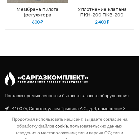
Мембрана пилота
Уплотнение клапана
(регулятора
ПКН-200,ПКВ-200.
управления) КН-2,
600
₽
2.400
₽
КВ-2
Поставка промышленного и бытового газового оборудования
410076, Саратов, ул. им Трынина А.С., д. 4, помещение 3
Продолжая использовать наш сайт, вы даете согласие на
+7 (8452) 20-99-16
обработку файлов
cookie
, пользовательских данных
+7 (960) 356-94-70
(сведения о местоположении; тип и версия ОС; тип и