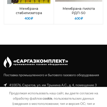
Мембрана
Мембрана пилота
стабилизатора
РДП-50
400
₽
600
₽
Поставка промышленного и бытового газового оборудования
410076, Саратов, ул. им Трынина А.С., д. 4, помещение 3
Продолжая использовать наш сайт, вы даете согласие на
+7 (8452) 20-99-16
обработку файлов
cookie
, пользовательских данных
+7 (960) 356-94-70
(сведения о местоположении; тип и версия ОС; тип и