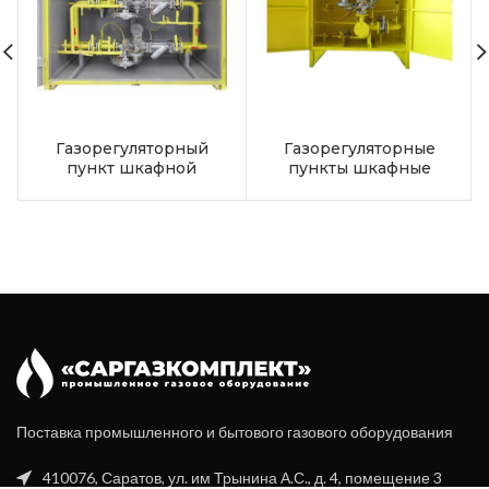
Газорегуляторный
Газорегуляторные
пункт шкафной
пункты шкафные
ГРПШ-13-2Н-У1
ГРПШ-04-2У1,
ГРПШ-07-2У1
Поставка промышленного и бытового газового оборудования
410076, Саратов, ул. им Трынина А.С., д. 4, помещение 3