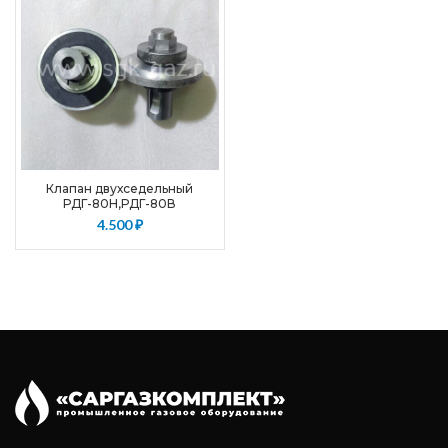
Клапан двухседельный
РДГ-80Н,РДГ-80В
4.500
₽